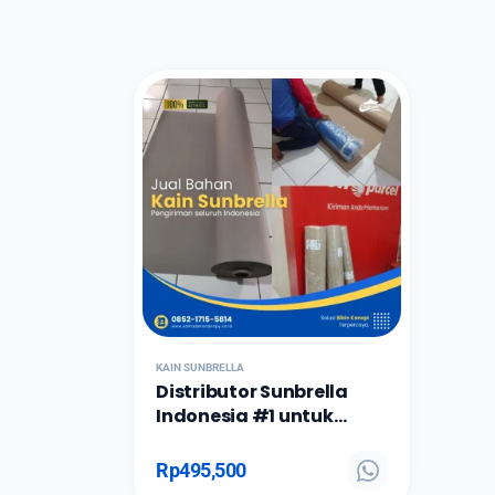
KAIN SUNBRELLA
Distributor Sunbrella
Indonesia #1 untuk
Awning, Furniture &
Kapal
Rp
495,500