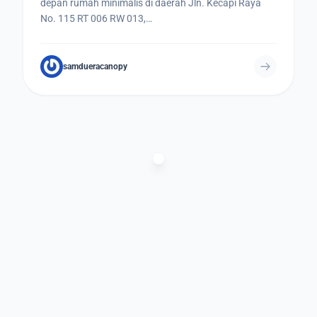
depan rumah minimalis di daerah Jln. Kecapi Raya
No. 115 RT 006 RW 013,…
samdueracanopy