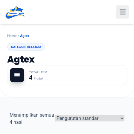
Open
Home
Agtex
KATEGORI BELANJA
Agtex
TOTAL ITEM
4
Produk
Menampilkan semua
4 hasil