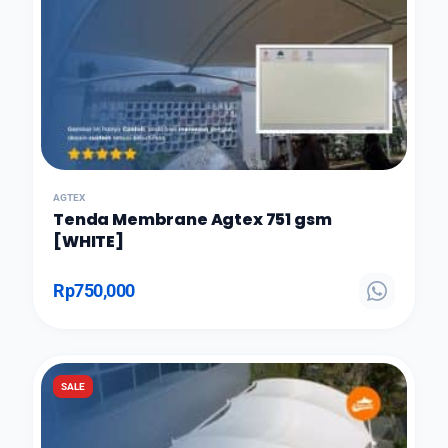
AGTEX
Tenda Membrane Agtex 751 gsm
[WHITE]
Rp
750,000
SALE