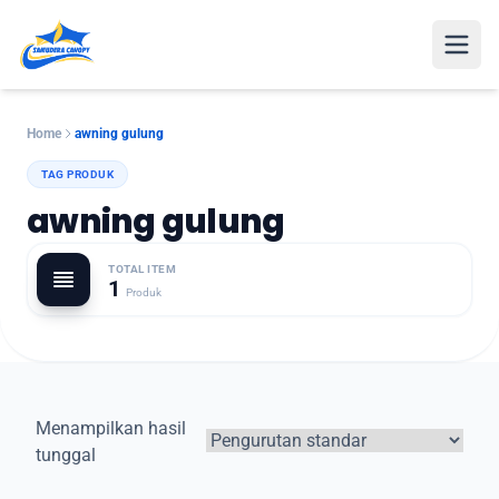
Open
Home
awning gulung
TAG PRODUK
awning gulung
TOTAL ITEM
1
Produk
Menampilkan hasil
tunggal