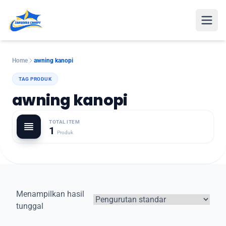
Open
Home
awning kanopi
TAG PRODUK
awning kanopi
TOTAL ITEM
1
Produk
Menampilkan hasil
tunggal