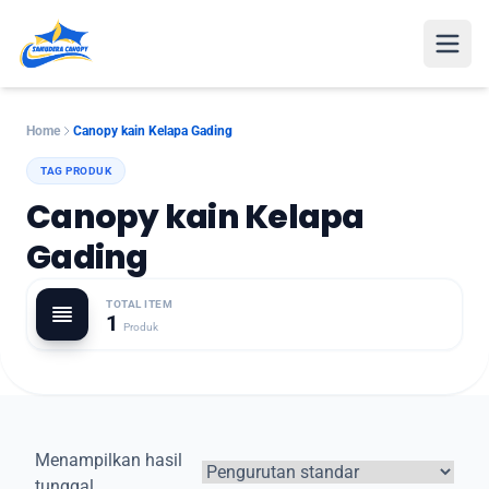
Open
Home
Canopy kain Kelapa Gading
TAG PRODUK
Canopy kain Kelapa
Gading
TOTAL ITEM
1
Produk
Menampilkan hasil
tunggal