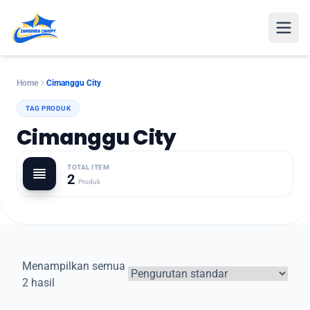
Open
Home
Cimanggu City
TAG PRODUK
Cimanggu City
TOTAL ITEM
2
Produk
Menampilkan semua
2 hasil