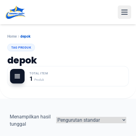
Open
Home
depok
TAG PRODUK
depok
TOTAL ITEM
1
Produk
Menampilkan hasil
tunggal