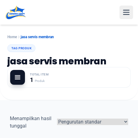
Open
Home
jasa servis membran
TAG PRODUK
jasa servis membran
TOTAL ITEM
1
Produk
Menampilkan hasil
tunggal