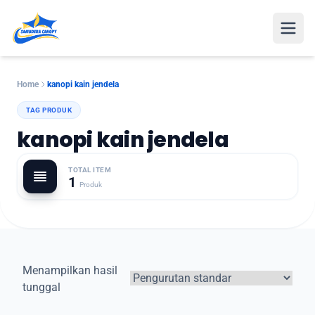
Open
Home
kanopi kain jendela
TAG PRODUK
kanopi kain jendela
TOTAL ITEM
1
Produk
Menampilkan hasil
tunggal