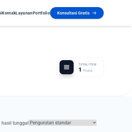
i
Kontak
Layanan
Portfolio
Konsultasi Gratis
TOTAL ITEM
1
Produk
hasil tunggal