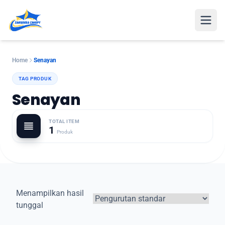
Open
Home
Senayan
TAG PRODUK
Senayan
TOTAL ITEM
1
Produk
Menampilkan hasil
tunggal