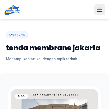
Open
TAG / TOPIK
tenda membrane jakarta
Menampilkan artikel dengan topik terkait.
BLOG