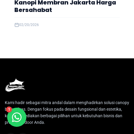
Kanopi Membran Jakarta Harga
Bersahabat
02/20/2026
Kami hadir sebagai mitra andal dalam menghadirkan solusi canopy
berkualitas. Dengan fokus pada desain fungsional dan estetika,
1
kami menyediakan berbagai pilihan untuk kebutuhan bisnis dan
proyek outdoor Anda.