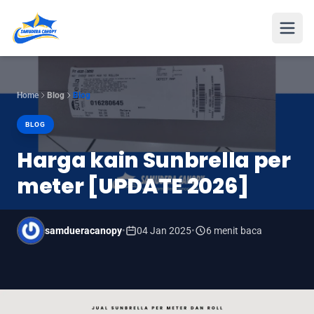
Open
Home
Blog
Blog
BLOG
Harga kain Sunbrella per
meter [UPDATE 2026]
samdueracanopy
•
04 Jan 2025
•
6 menit baca